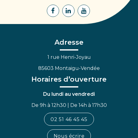
Lien
Lien
Lien
vers
vers
vers
le
le
la
compte
compte
chaîne
Facebook
Linkedin
Youtube
Adresse
1 rue Henri-Joyau
85603 Montaigu-Vendée
Horaires d’ouverture
Du lundi au vendredi
De 9h à 12h30 | De 14h à 17h30
02 51 46 45 45
Nous écrire