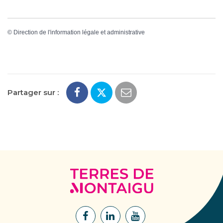
©
Direction de l'information légale et administrative
Partager sur :
Terres
de
Montaigu
Lien
Lien
Lien