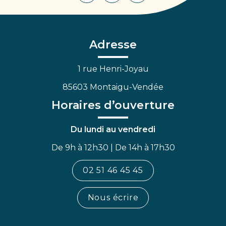
vers
vers
vers
le
le
la
compte
compte
chaîne
Facebook
Linkedin
Youtube
Adresse
1 rue Henri-Joyau
85603 Montaigu-Vendée
Horaires d’ouverture
Du lundi au vendredi
De 9h à 12h30 | De 14h à 17h30
02 51 46 45 45
Nous écrire