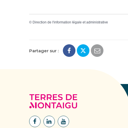
©
Direction de l'information légale et administrative
Partager sur :
Terres
de
Montaigu
Lien
Lien
Lien