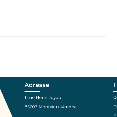
Adresse
H
1 rue Henri-Joyau
D
85603 Montaigu-Vendée
D