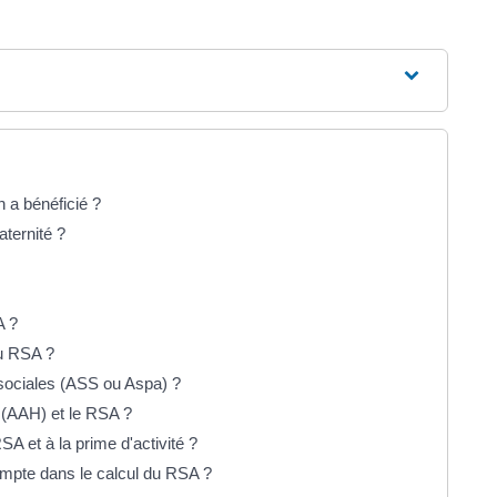
n a bénéficié ?
ternité ?
A ?
du RSA ?
sociales (ASS ou Aspa) ?
é (AAH) et le RSA ?
SA et à la prime d'activité ?
compte dans le calcul du RSA ?