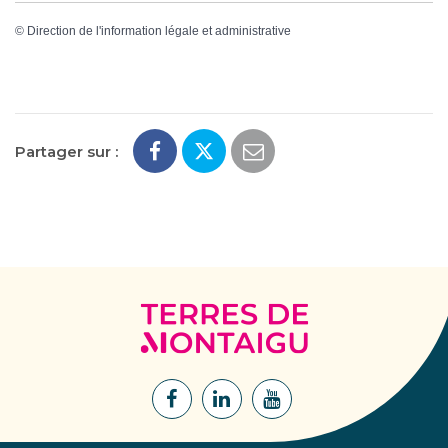
©
Direction de l'information légale et administrative
Partager sur :
Terres
de
Montaigu
Lien
Lien
Lien
vers
vers
vers