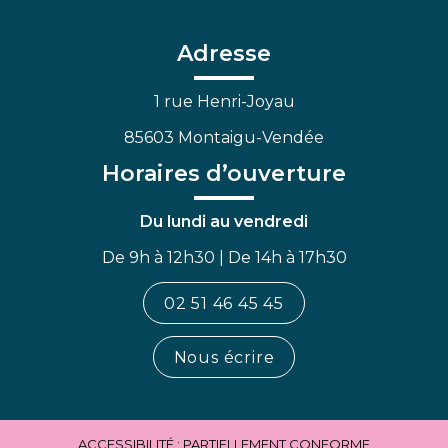
le
le
la
compte
compte
chaîne
Facebook
Linkedin
Youtube
Adresse
1 rue Henri-Joyau
85603 Montaigu-Vendée
Horaires d’ouverture
Du lundi au vendredi
De 9h à 12h30 | De 14h à 17h30
02 51 46 45 45
Nous écrire
ACCESSIBILITÉ : PARTIELLEMENT CONFORME