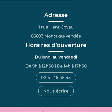
le
le
la
compte
compte
chaîne
Facebook
Linkedin
Youtube
Adresse
1 rue Henri-Joyau
85603 Montaigu-Vendée
Horaires d’ouverture
Du lundi au vendredi
De 9h à 12h30 | De 14h à 17h30
02 51 46 45 45
Nous écrire