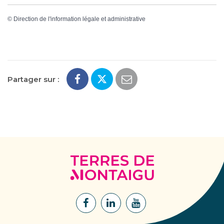
©
Direction de l'information légale et administrative
Partager sur :
Terres
de
Montaigu
Lien
Lien
Lien
vers
vers
vers