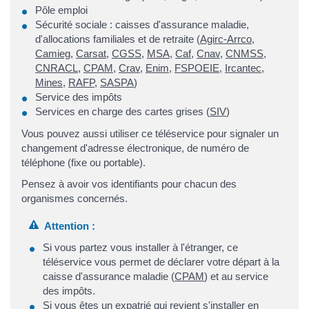
Pôle emploi
Sécurité sociale : caisses d'assurance maladie,
d'allocations familiales et de retraite (
Agirc-Arrco
,
Camieg
,
Carsat
,
CGSS
,
MSA
,
Caf
,
Cnav
,
CNMSS
,
CNRACL
,
CPAM
,
Crav
,
Enim
,
FSPOEIE
,
Ircantec
,
Mines
,
RAFP
,
SASPA
)
Service des impôts
Services en charge des cartes grises (
SIV
)
Vous pouvez aussi utiliser ce téléservice pour signaler un
changement d'adresse électronique, de numéro de
téléphone (fixe ou portable).
Pensez à avoir vos identifiants pour chacun des
organismes concernés.
Attention :
Si vous partez vous installer à l'étranger, ce
téléservice vous permet de déclarer votre départ à la
caisse d'assurance maladie (
CPAM
) et au service
des impôts.
Si vous êtes un expatrié qui revient s'installer en