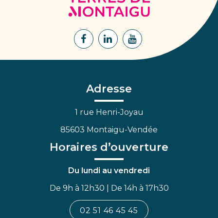
de
Montaigu
Lien
Lien
Lien
vers
vers
vers
le
le
la
compte
compte
chaîne
Facebook
Linkedin
Youtube
Adresse
1 rue Henri-Joyau
85603 Montaigu-Vendée
Horaires d’ouverture
Du lundi au vendredi
De 9h à 12h30 | De 14h à 17h30
02 51 46 45 45