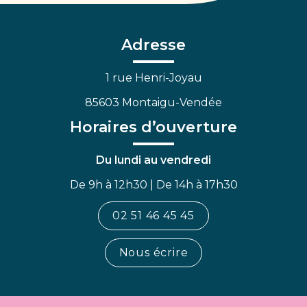
le
le
la
compte
compte
chaîne
Facebook
Linkedin
Youtube
Adresse
1 rue Henri-Joyau
85603 Montaigu-Vendée
Horaires d’ouverture
Du lundi au vendredi
De 9h à 12h30 | De 14h à 17h30
02 51 46 45 45
Nous écrire