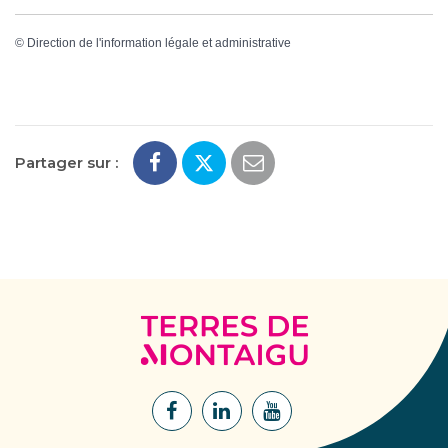
©
Direction de l'information légale et administrative
Partager sur :
Terres
de
Montaigu
Lien
Lien
Lien
vers
vers
vers