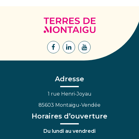
Terres
de
Montaigu
Lien
Lien
Lien
vers
vers
vers
le
le
la
compte
compte
chaîne
Facebook
Linkedin
Youtube
Adresse
1 rue Henri-Joyau
85603 Montaigu-Vendée
Horaires d’ouverture
Du lundi au vendredi