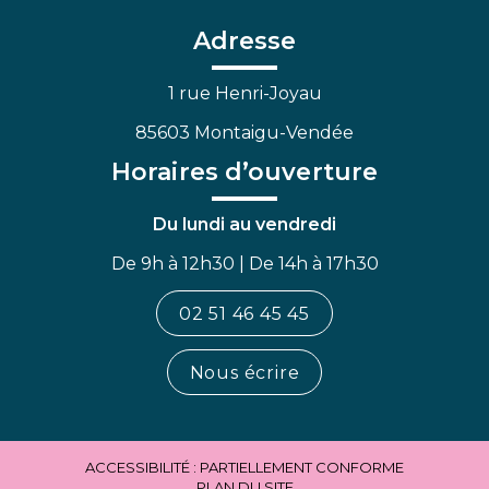
compte
compte
chaîne
Facebook
Linkedin
Youtube
Adresse
1 rue Henri-Joyau
85603 Montaigu-Vendée
Horaires d’ouverture
Du lundi au vendredi
De 9h à 12h30 | De 14h à 17h30
02 51 46 45 45
Nous écrire
ACCESSIBILITÉ : PARTIELLEMENT CONFORME
PLAN DU SITE