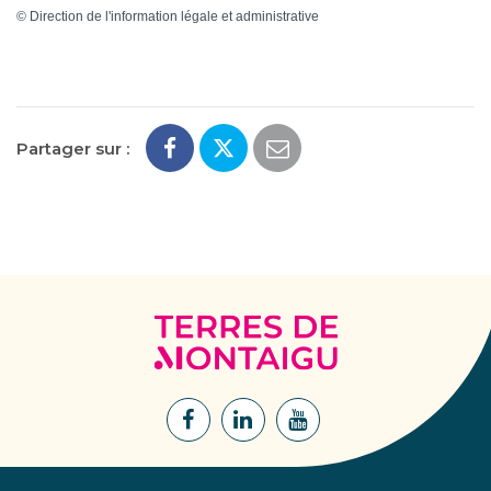
©
Direction de l'information légale et administrative
Partager sur :
Terres
de
Montaigu
Lien
Lien
Lien
vers
vers
vers
le
le
la