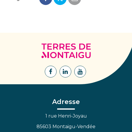
Terres
de
Montaigu
Lien
Lien
Lien
vers
vers
vers
le
le
la
compte
compte
chaîne
Facebook
Linkedin
Youtube
Adresse
1 rue Henri-Joyau
85603 Montaigu-Vendée