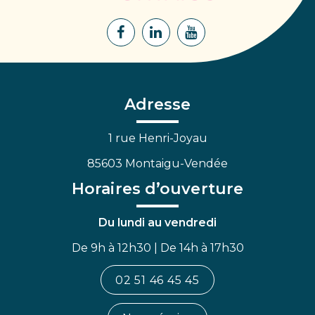
Montaigu
Lien
Lien
Lien
vers
vers
vers
le
le
la
compte
compte
chaîne
Facebook
Linkedin
Youtube
Adresse
1 rue Henri-Joyau
85603 Montaigu-Vendée
Horaires d’ouverture
Du lundi au vendredi
De 9h à 12h30 | De 14h à 17h30
02 51 46 45 45