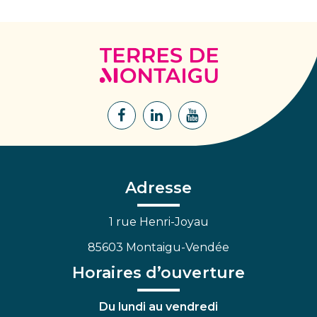
Terres
de
Montaigu
Lien
Lien
Lien
vers
vers
vers
le
le
la
compte
compte
chaîne
Facebook
Linkedin
Youtube
Adresse
1 rue Henri-Joyau
85603 Montaigu-Vendée
Horaires d’ouverture
Du lundi au vendredi