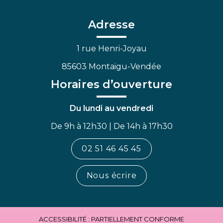
compte
compte
chaîne
Facebook
Linkedin
Youtube
Adresse
1 rue Henri-Joyau
85603 Montaigu-Vendée
Horaires d’ouverture
Du lundi au vendredi
De 9h à 12h30 | De 14h à 17h30
02 51 46 45 45
Nous écrire
ACCESSIBILITÉ : PARTIELLEMENT CONFORME