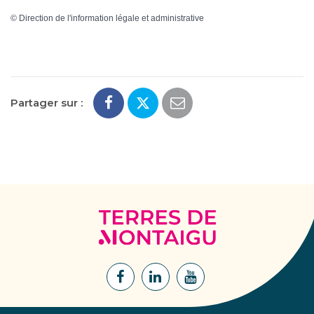
©
Direction de l'information légale et administrative
Partager sur :
Terres
de
Montaigu
Lien
Lien
Lien
vers
vers
vers
le
le
la