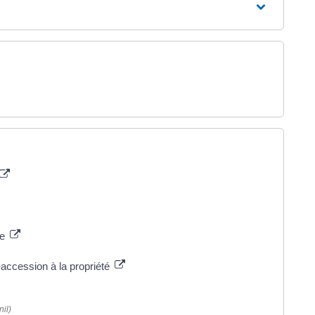
le
n-accession à la propriété
il)