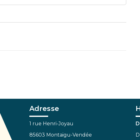
Adresse
H
1 rue Henri-Joyau
D
85603 Montaigu-Vendée
D