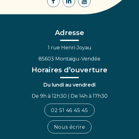
Lien
Lien
Lien
vers
vers
vers
le
le
la
compte
compte
chaîne
Facebook
Linkedin
Youtube
Adresse
1 rue Henri-Joyau
85603 Montaigu-Vendée
Horaires d’ouverture
Du lundi au vendredi
De 9h à 12h30 | De 14h à 17h30
02 51 46 45 45
Nous écrire