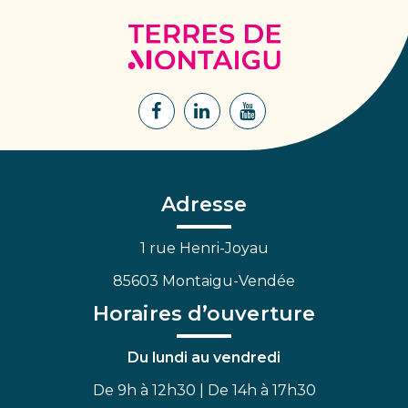
Terres
de
Montaigu
Lien
Lien
Lien
vers
vers
vers
le
le
la
compte
compte
chaîne
Facebook
Linkedin
Youtube
Adresse
1 rue Henri-Joyau
85603 Montaigu-Vendée
Horaires d’ouverture
Du lundi au vendredi
De 9h à 12h30 | De 14h à 17h30