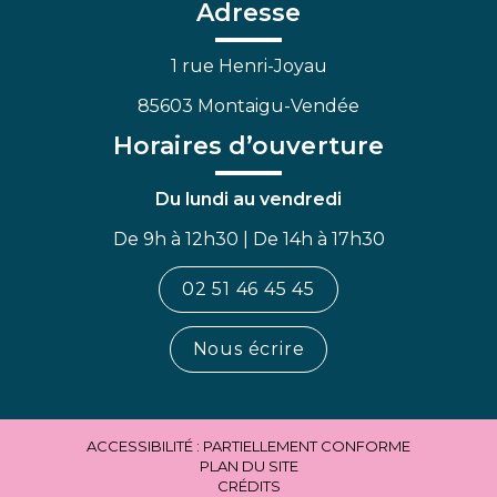
Facebook
Linkedin
Youtube
Adresse
1 rue Henri-Joyau
85603 Montaigu-Vendée
Horaires d’ouverture
Du lundi au vendredi
De 9h à 12h30 | De 14h à 17h30
02 51 46 45 45
Nous écrire
ACCESSIBILITÉ : PARTIELLEMENT CONFORME
PLAN DU SITE
CRÉDITS