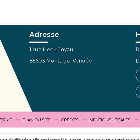
Adresse
H
1 rue Henri-Joyau
D
85603 Montaigu-Vendée
D
FORME
PLAN DU SITE
CRÉDITS
MENTIONS LÉGALES