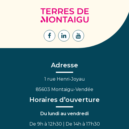
Terres
de
Montaigu
Lien
Lien
Lien
vers
vers
vers
le
le
la
compte
compte
chaîne
Facebook
Linkedin
Youtube
Adresse
1 rue Henri-Joyau
85603 Montaigu-Vendée
Horaires d’ouverture
Du lundi au vendredi
De 9h à 12h30 | De 14h à 17h30