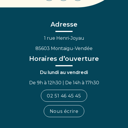
vers
vers
vers
le
le
la
compte
compte
chaîne
Facebook
Linkedin
Youtube
Adresse
1 rue Henri-Joyau
85603 Montaigu-Vendée
Horaires d’ouverture
Du lundi au vendredi
De 9h à 12h30 | De 14h à 17h30
02 51 46 45 45
Nous écrire