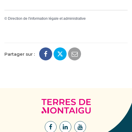
©
Direction de l'information légale et administrative
Partager sur :
Terres
de
Montaigu
Lien
Lien
Lien