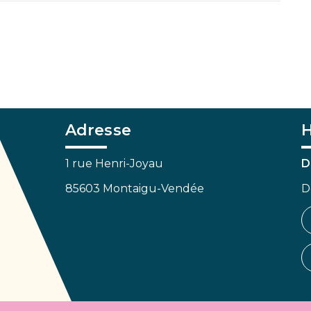
Adresse
H
1 rue Henri-Joyau
D
85603 Montaigu-Vendée
D