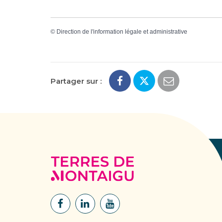
©
Direction de l'information légale et administrative
Partager sur :
Terres
de
Montaigu
Lien
Lien
Lien
vers
vers
vers