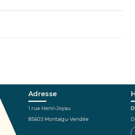
Adresse
H
1 rue Henri-Joyau
D
85603 Montaigu-Vendée
D