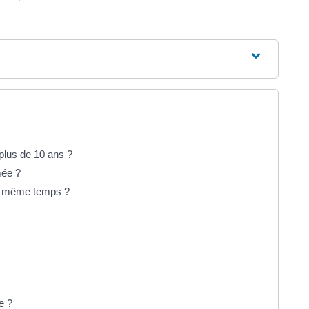
plus de 10 ans ?
mée ?
 en même temps ?
e ?