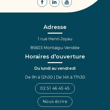
Lien
Lien
Lien
vers
vers
vers
le
le
la
compte
compte
chaîne
Facebook
Linkedin
Youtube
Adresse
1 rue Henri-Joyau
85603 Montaigu-Vendée
Horaires d’ouverture
Du lundi au vendredi
De 9h à 12h30 | De 14h à 17h30
02 51 46 45 45
Nous écrire