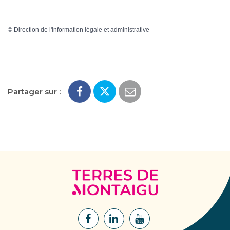
©
Direction de l'information légale et administrative
Partager sur :
Terres
de
Montaigu
Lien
Lien
Lien