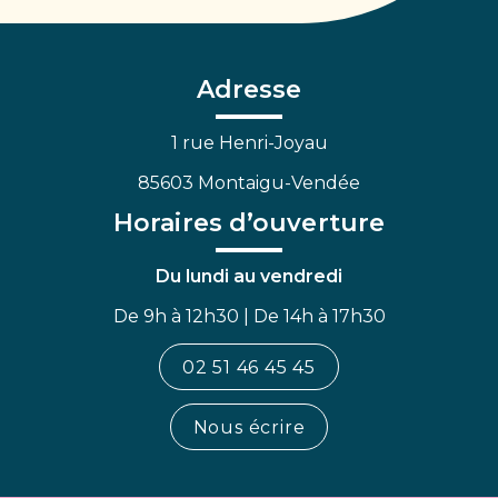
vers
vers
vers
le
le
la
compte
compte
chaîne
Facebook
Linkedin
Youtube
Adresse
1 rue Henri-Joyau
85603 Montaigu-Vendée
Horaires d’ouverture
Du lundi au vendredi
De 9h à 12h30 | De 14h à 17h30
02 51 46 45 45
Nous écrire