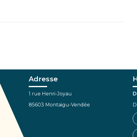
Adresse
H
1 rue Henri-Joyau
D
85603 Montaigu-Vendée
D