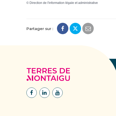
©
Direction de l'information légale et administrative
Partager sur :
Terres
de
Montaigu
Lien
Lien
Lien
vers
vers
vers
le
le
la
compte
compte
chaîne