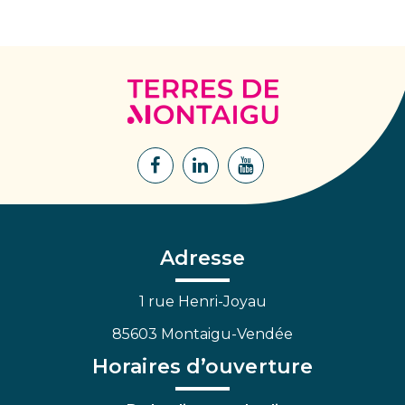
Terres
de
Montaigu
Lien
Lien
Lien
vers
vers
vers
le
le
la
compte
compte
chaîne
Facebook
Linkedin
Youtube
Adresse
1 rue Henri-Joyau
85603 Montaigu-Vendée
Horaires d’ouverture