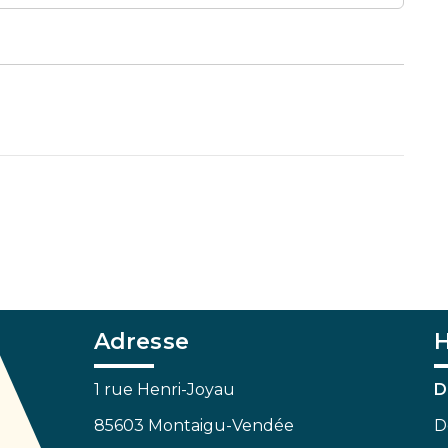
Adresse
H
1 rue Henri-Joyau
D
85603 Montaigu-Vendée
D