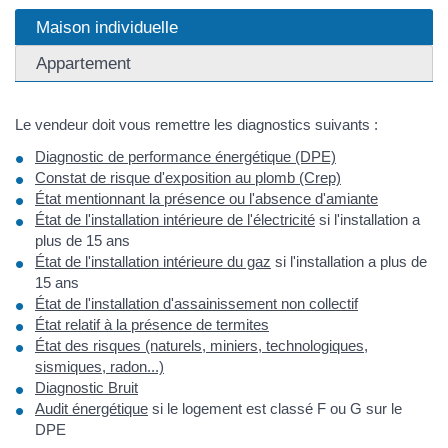
Maison individuelle
Appartement
Le vendeur doit vous remettre les diagnostics suivants :
Diagnostic de performance énergétique (DPE)
Constat de risque d'exposition au plomb (Crep)
État mentionnant la présence ou l'absence d'amiante
État de l'installation intérieure de l'électricité
si l'installation a
plus de 15 ans
État de l'installation intérieure du gaz
si l'installation a plus de
15 ans
État de l'installation d'assainissement non collectif
État relatif à la présence de termites
État des risques (naturels, miniers, technologiques,
sismiques, radon...)
Diagnostic Bruit
Audit énergétique
si le logement est classé F ou G sur le
DPE