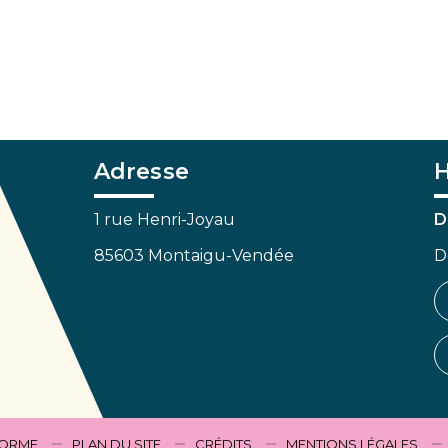
Adresse
H
1 rue Henri-Joyau
D
85603 Montaigu-Vendée
D
FORME
PLAN DU SITE
CRÉDITS
MENTIONS LÉGALES