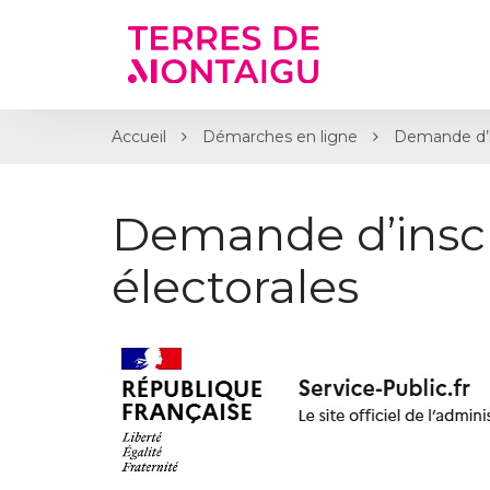
Gestion des traceurs
Accueil
Démarches en ligne
Demande d’ins
Demande d’inscri
électorales