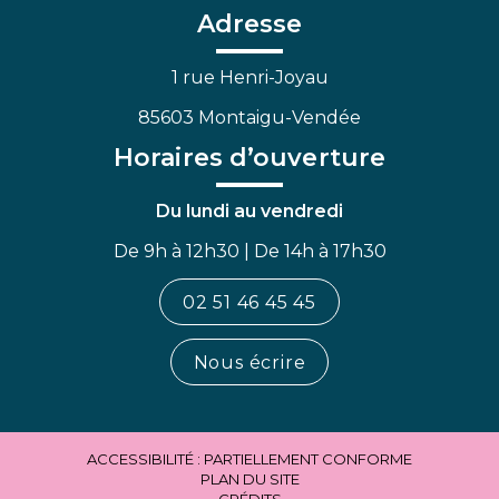
Facebook
Linkedin
Youtube
Adresse
1 rue Henri-Joyau
85603 Montaigu-Vendée
Horaires d’ouverture
Du lundi au vendredi
De 9h à 12h30 | De 14h à 17h30
02 51 46 45 45
Nous écrire
ACCESSIBILITÉ : PARTIELLEMENT CONFORME
PLAN DU SITE