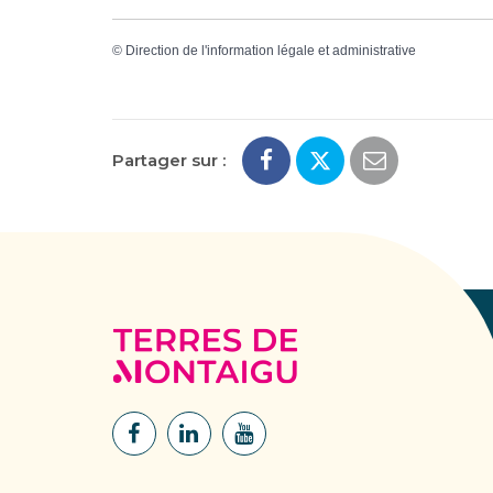
©
Direction de l'information légale et administrative
Partager sur :
Terres
de
Montaigu
Lien
Lien
Lien
vers
vers
vers
le
le
la