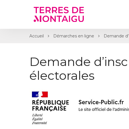
Gestion des traceurs
Accueil
Démarches en ligne
Demande d’ins
Demande d’inscri
électorales