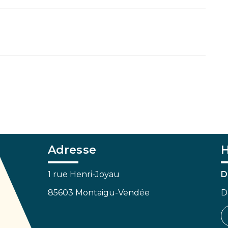
Adresse
H
1 rue Henri-Joyau
D
85603 Montaigu-Vendée
D