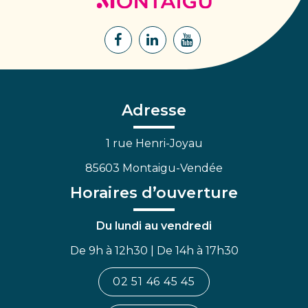
Montaigu
Lien
Lien
Lien
vers
vers
vers
le
le
la
compte
compte
chaîne
Facebook
Linkedin
Youtube
Adresse
1 rue Henri-Joyau
85603 Montaigu-Vendée
Horaires d’ouverture
Du lundi au vendredi
De 9h à 12h30 | De 14h à 17h30
02 51 46 45 45