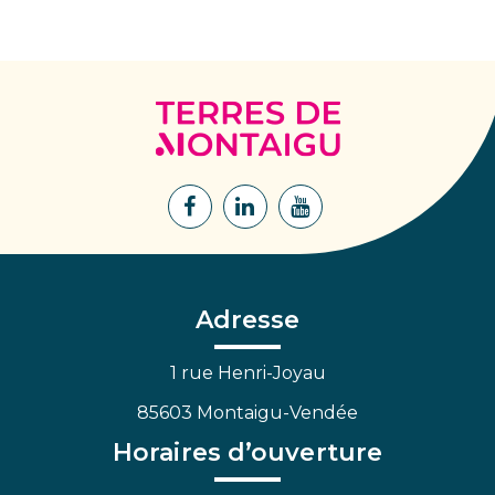
Terres
de
Montaigu
Lien
Lien
Lien
vers
vers
vers
le
le
la
compte
compte
chaîne
Facebook
Linkedin
Youtube
Adresse
1 rue Henri-Joyau
85603 Montaigu-Vendée
Horaires d’ouverture