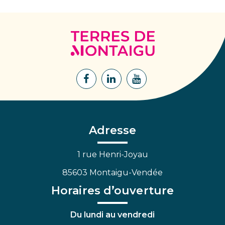
Terres
de
Montaigu
Lien
Lien
Lien
vers
vers
vers
le
le
la
compte
compte
chaîne
Facebook
Linkedin
Youtube
Adresse
1 rue Henri-Joyau
85603 Montaigu-Vendée
Horaires d’ouverture
Du lundi au vendredi