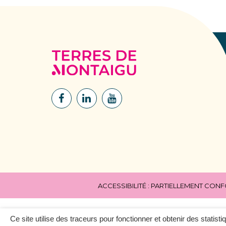
Terres
de
Montaigu
Lien
Lien
Lien
vers
vers
vers
le
le
la
compte
compte
chaîne
Facebook
Linkedin
Youtube
ACCESSIBILITÉ : PARTIELLEMENT CON
Ce site utilise des traceurs pour fonctionner et obtenir des statisti