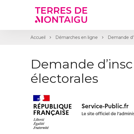
Gestion des traceurs
Accueil
Démarches en ligne
Demande d’ins
Demande d’inscri
électorales