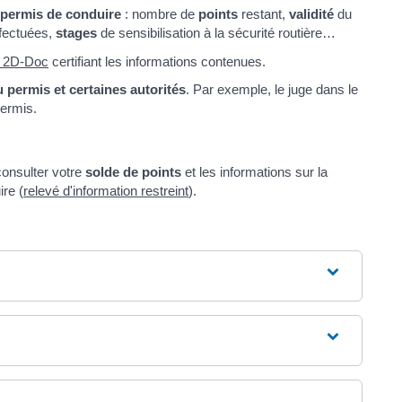
permis de conduire
: nombre de
points
restant,
validité
du
fectuées,
stages
de sensibilisation à la sécurité routière…
e 2D-Doc
certifiant les informations contenues.
u permis et certaines autorités
. Par exemple, le juge dans le
permis.
onsulter votre
solde de points
et les informations sur la
re (
relevé d'information restreint
).