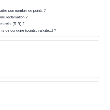
aître son nombre de points ?
une réclamation ?
streint (RIR) ?
s de conduire (points, validité...) ?