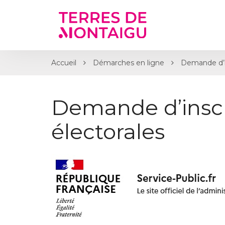
Gestion des traceurs
Accueil
Démarches en ligne
Demande d’ins
Demande d’inscri
électorales