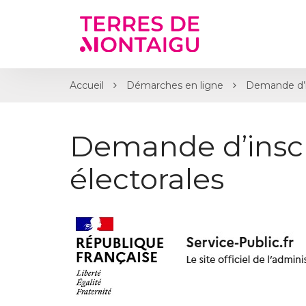
Gestion des traceurs
Accueil
Démarches en ligne
Demande d’ins
Demande d’inscri
électorales