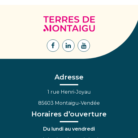
Terres
de
Montaigu
Lien
Lien
Lien
vers
vers
vers
le
le
la
compte
compte
chaîne
Facebook
Linkedin
Youtube
Adresse
1 rue Henri-Joyau
85603 Montaigu-Vendée
Horaires d’ouverture
Du lundi au vendredi