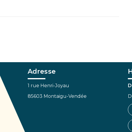
Adresse
H
1 rue Henri-Joyau
D
85603 Montaigu-Vendée
D