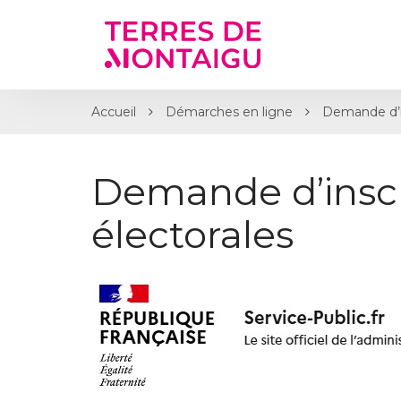
Gestion des traceurs
Accueil
Démarches en ligne
Demande d’ins
Demande d’inscri
électorales