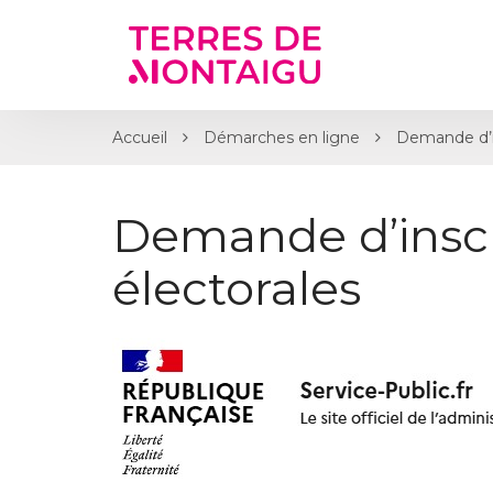
Gestion des traceurs
Accueil
Démarches en ligne
Demande d’ins
Demande d’inscri
électorales