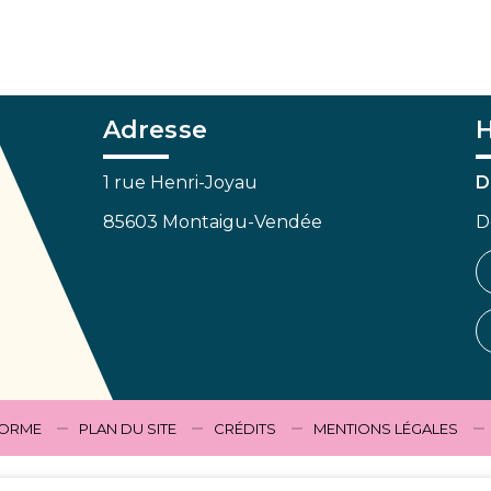
Adresse
H
1 rue Henri-Joyau
D
85603 Montaigu-Vendée
D
FORME
PLAN DU SITE
CRÉDITS
MENTIONS LÉGALES