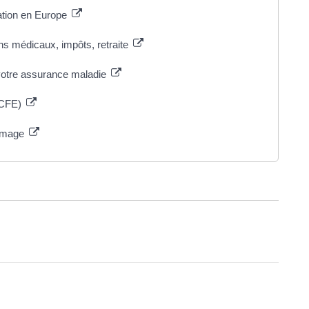
lation en Europe
ins médicaux, impôts, retraite
 votre assurance maladie
 (CFE)
hômage