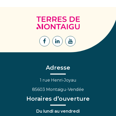
Terres
de
Montaigu
Lien
Lien
Lien
vers
vers
vers
le
le
la
compte
compte
chaîne
Facebook
Linkedin
Youtube
Adresse
1 rue Henri-Joyau
85603 Montaigu-Vendée
Horaires d’ouverture
Du lundi au vendredi