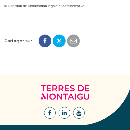
©
Direction de l'information légale et administrative
Partager sur :
Terres
de
Montaigu
Lien
Lien
Lien
vers
vers
vers
le
le
la