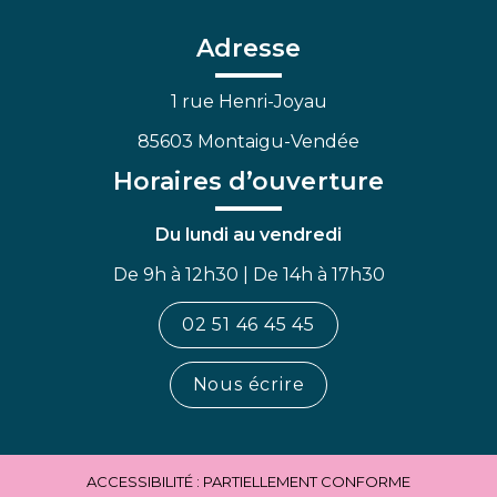
compte
compte
chaîne
Facebook
Linkedin
Youtube
Adresse
1 rue Henri-Joyau
85603 Montaigu-Vendée
Horaires d’ouverture
Du lundi au vendredi
De 9h à 12h30 | De 14h à 17h30
02 51 46 45 45
Nous écrire
ACCESSIBILITÉ : PARTIELLEMENT CONFORME