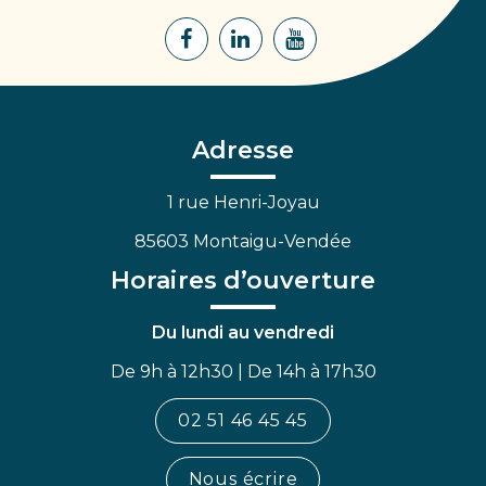
Lien
Lien
Lien
vers
vers
vers
le
le
la
compte
compte
chaîne
Facebook
Linkedin
Youtube
Adresse
1 rue Henri-Joyau
85603 Montaigu-Vendée
Horaires d’ouverture
Du lundi au vendredi
De 9h à 12h30 | De 14h à 17h30
02 51 46 45 45
Nous écrire