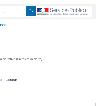
asse
dministrative (Première ministre)
du chasseur