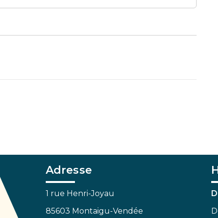
Adresse
H
1 rue Henri-Joyau
D
85603 Montaigu-Vendée
D