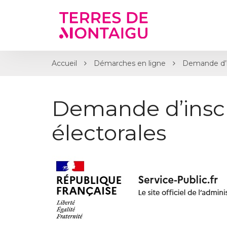
Gestion des traceurs
Accueil
Démarches en ligne
Demande d’ins
Demande d’inscri
électorales