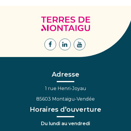
Terres
de
Montaigu
Lien
Lien
Lien
vers
vers
vers
le
le
la
compte
compte
chaîne
Facebook
Linkedin
Youtube
Adresse
1 rue Henri-Joyau
85603 Montaigu-Vendée
Horaires d’ouverture
Du lundi au vendredi