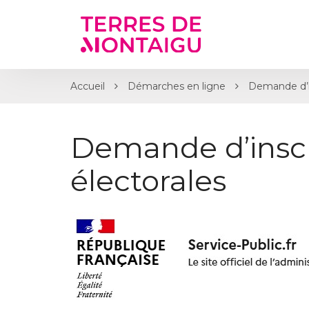
Gestion des traceurs
Accueil
Démarches en ligne
Demande d’ins
Demande d’inscri
électorales