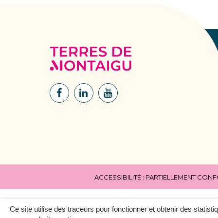
Terres
de
Montaigu
Lien
Lien
Lien
vers
vers
vers
le
le
la
compte
compte
chaîne
Facebook
Linkedin
Youtube
ACCESSIBILITÉ : PARTIELLEMENT CON
Ce site utilise des traceurs pour fonctionner et obtenir des statisti