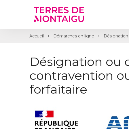
Gestion des traceurs
Accueil
Démarches en ligne
Désignation 
Désignation ou 
contravention 
forfaitaire