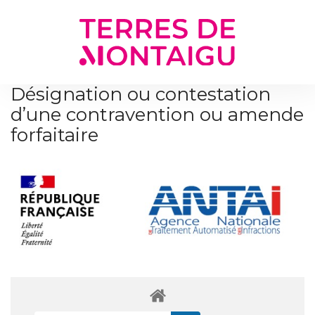
Gestion des traceurs
Désignation ou contestation
d’une contravention ou amende
forfaitaire