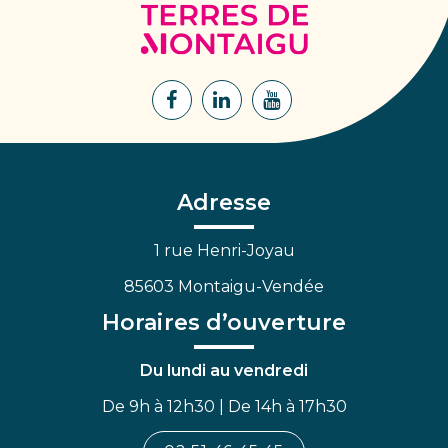
Terres
de
Montaigu
Lien
Lien
Lien
vers
vers
vers
le
le
la
compte
compte
chaîne
Facebook
Linkedin
Youtube
Adresse
1 rue Henri-Joyau
85603 Montaigu-Vendée
Horaires d’ouverture
Du lundi au vendredi
De 9h à 12h30 | De 14h à 17h30